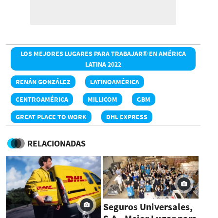
LOS MEJORES LUGARES PARA TRABAJAR® EN AMÉRICA
LATINA 2022
RENÁN GONZÁLEZ
LATINOAMÉRICA
CENTROAMÉRICA
MILLICOM
GBM
GREAT PLACE TO WORK
DHL EXPRESS
RELACIONADAS
Seguros Universales,