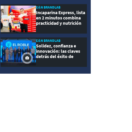
E&N BRANDLAB
Incaparina Express, lista
en 2 minutos combina
practicidad y nutrición
E&N BRANDLAB
Solidez, confianza e
innovación: las claves
detrás del éxito de
Seguros El Roble