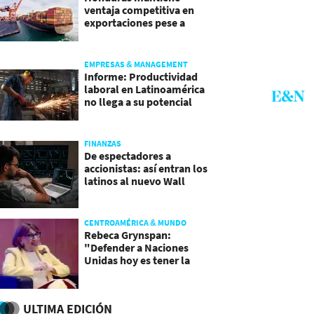
ventaja competitiva en
exportaciones pese a
presiones inflacionarias
EMPRESAS & MANAGEMENT
Informe: Productividad
laboral en Latinoamérica
no llega a su potencial
FINANZAS
De espectadores a
accionistas: así entran los
latinos al nuevo Wall
Street
CENTROAMÉRICA & MUNDO
Rebeca Grynspan:
"Defender a Naciones
Unidas hoy es tener la
valentía de reformarla"
ULTIMA EDICIÓN