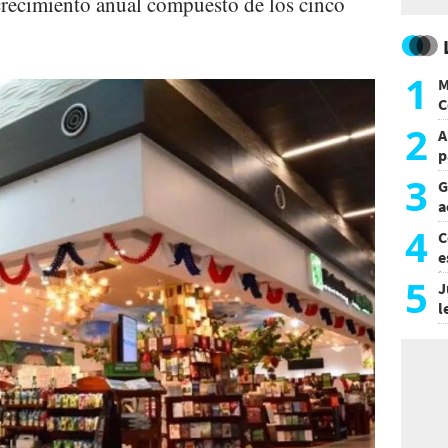
 crecimiento anual compuesto de los cinco
1
M
C
y
2
A
p
3
G
a
a
4
C
e
i
5
J
l
d