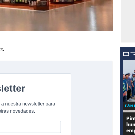
s.
E&N 
Pin
hum
emp