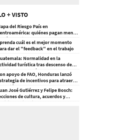
LO + VISTO
apa del Riesgo País en
entroamérica: quiénes pagan menos
 cuáles mejoraron
prenda cuál es el mejor momento
ara dar el "feedback" en el trabajo
uatemala: Normalidad en la
ctividad turística tras descenso de
ctividad del volcán de Fuego
on apoyo de FAO, Honduras lanzó
strategia de incentivos para atraer
nversión al agro
uan José Gutiérrez y Felipe Bosch:
ecciones de cultura, acuerdos y
ecisiones sin miedo