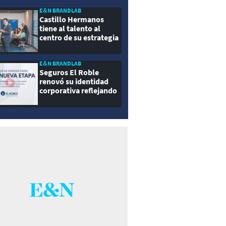
E&N BRANDLAB
Castillo Hermanos
tiene al talento al
centro de su estrategia
E&N BRANDLAB
Seguros El Roble
renovó su identidad
corporativa reflejando
innovación, cercanía y
modernidad