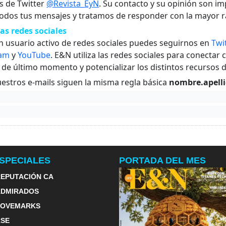
és de Twitter
@Revista_EyN
. Su contacto y su opinión son i
odos tus mensajes y tratamos de responder con la mayor r
as redes sociales
un usuario activo de redes sociales puedes seguirnos en
Twi
ram
y
YouTube
. E&N utiliza las redes sociales para conectar 
s de último momento y potencializar los distintos recursos
estros e-mails siguen la misma regla básica
nombre.apell
SPECIALES
PORTADA DEL MES
EPUTACIÓN CA
ADMIRADOS
LOVEMARKS
RSE