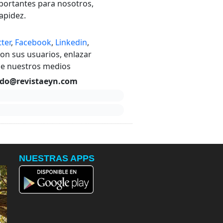
mportantes para nosotros,
apidez.
tter
,
Facebook
,
Linkedin
,
con sus usuarios, enlazar
 de nuestros medios
ido@revistaeyn.com
NUESTRAS APPS