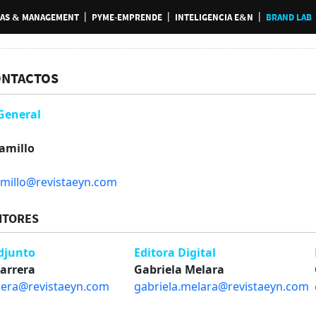
AS & MANAGEMENT
PYME-EMPRENDE
INTELIGENCIA E&N
BRAND LAB
ONTACTOS
General
ramillo
ramillo@revistaeyn.com
ITORES
Adjunto
Editora Digital
Barrera
Gabriela Melara
rera@revistaeyn.com
gabriela.melara@revistaeyn.com