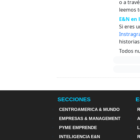
o a trav
leemos t
E&N en l
Si eres 
Instrag
historia
Todos nu
SECCIONES
E
CENTROAMERICA & MUNDO
R
EMPRESAS & MANAGEMENT
PYME EMPRENDE
INTELIGENCIA E&N