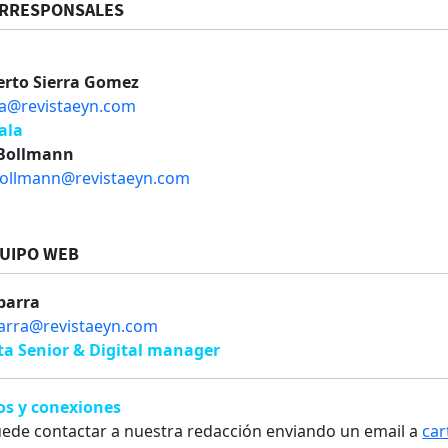
RRESPONSALES
á
erto Sierra Gomez
rra@revistaeyn.com
ala
 Bollmann
bollmann@revistaeyn.com
UIPO WEB
barra
barra@revistaeyn.com
ta Senior & Digital manager
os y conexiones
ede contactar a nuestra redacción enviando un email a
car