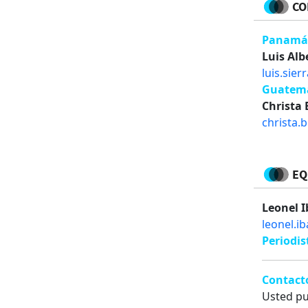
CO
Panam
Luis Alb
luis.sie
Guatem
Christa
christa.
EQ
Leonel I
leonel.i
Periodis
Contact
Usted pu