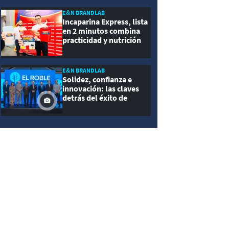
E&N BRANDLAB
Incaparina Express, lista
en 2 minutos combina
practicidad y nutrición
E&N BRANDLAB
Solidez, confianza e
innovación: las claves
detrás del éxito de
Seguros El Roble