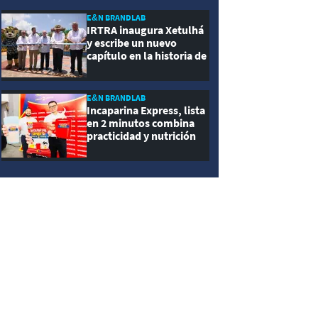
E&N BRANDLAB
IRTRA inaugura Xetulhá
y escribe un nuevo
capítulo en la historia de
la recreación de
Guatemala
E&N BRANDLAB
Incaparina Express, lista
en 2 minutos combina
practicidad y nutrición