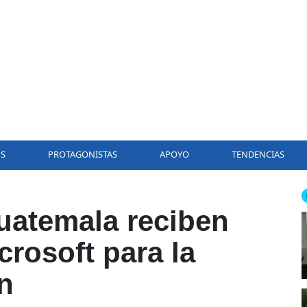
PS
PROTAGONISTAS
APOYO
TENDENCIAS
atemala reciben
rosoft para la
ón