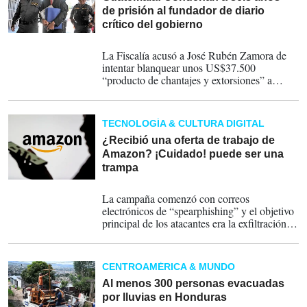
de prisión al fundador de diario
crítico del gobierno
14-06-2023
La Fiscalía acusó a José Rubén Zamora de
intentar blanquear unos US$37.500
“producto de chantajes y extorsiones” a
empresarios para no publicar información en
su contra.
TECNOLOGÍA & CULTURA DIGITAL
¿Recibió una oferta de trabajo de
Amazon? ¡Cuidado! puede ser una
trampa
06-10-2022
La campaña comenzó con correos
electrónicos de “spearphishing” y el objetivo
principal de los atacantes era la exfiltración
de datos, reporta ESET.
CENTROAMÉRICA & MUNDO
Al menos 300 personas evacuadas
por lluvias en Honduras