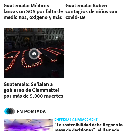
Guatemala: Médicos
Guatemala: Suben
lanzas un SOS por falta de
contagios de niños con
medicinas, oxígeno y más
covid-19
personal
Guatemala: Señalan a
gobierno de Giammattei
por más de 9.000 muertes
por COVID-19
EN PORTADA
EMPRESAS & MANAGEMENT
“La sostenibilidad debe llegar a la
mesa de decisiones”: el llamado