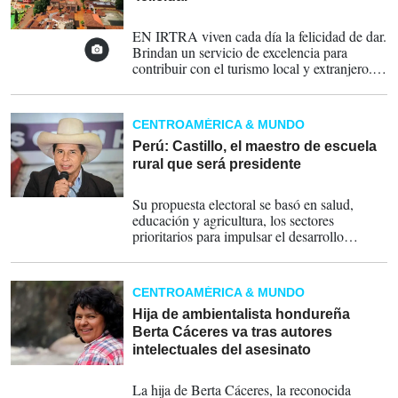
16-08-2021
EN IRTRA viven cada día la felicidad de dar.
Brindan un servicio de excelencia para
contribuir con el turismo local y extranjero.
Fieles a la misión de la institución de crear
momentos de sana diversión y esparcimiento
a sus visitantes.
CENTROAMÉRICA & MUNDO
Perú: Castillo, el maestro de escuela
rural que será presidente
19-07-2021
Su propuesta electoral se basó en salud,
educación y agricultura, los sectores
prioritarios para impulsar el desarrollo
nacional y prometió un millón de empleos en
un año
CENTROAMÉRICA & MUNDO
Hija de ambientalista hondureña
Berta Cáceres va tras autores
intelectuales del asesinato
08-07-2021
La hija de Berta Cáceres, la reconocida