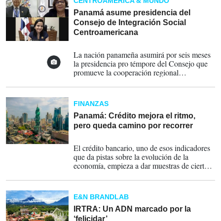
CENTROAMÉRICA & MUNDO
Panamá asume presidencia del
Consejo de Integración Social
Centroamericana
23-01-2022
La nación panameña asumirá por seis meses
la presidencia pro témpore del Consejo que
promueve la cooperación regional
FINANZAS
Panamá: Crédito mejora el ritmo,
pero queda camino por recorrer
05-09-2021
El crédito bancario, uno de esos indicadores
que da pistas sobre la evolución de la
economía, empieza a dar muestras de cierto
nivel de recuperación, de la mano de la
paulatina retirada de restricciones sobre la
economía.
E&N BRANDLAB
IRTRA: Un ADN marcado por la
‘felicidar’