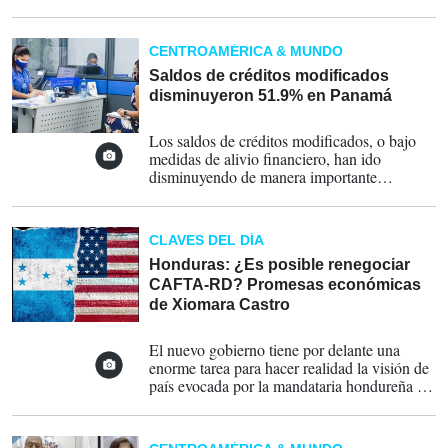
Windsor
CENTROAMÉRICA & MUNDO
Saldos de créditos modificados
disminuyeron 51.9% en Panamá
16-02-2022
Los saldos de créditos modificados, o bajo
medidas de alivio financiero, han ido
disminuyendo de manera importante
confirma Superintendencia de Bancos de
Panamá
CLAVES DEL DÍA
Honduras: ¿Es posible renegociar
CAFTA-RD? Promesas económicas
de Xiomara Castro
13-02-2022
El nuevo gobierno tiene por delante una
enorme tarea para hacer realidad la visión de
país evocada por la mandataria hondureña en
su discurso inaugural