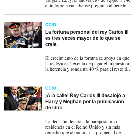
el intérprete canadiense pregunta al heredero
al trono británico si echa de menos a Isabel
II.
OCIO
La fortuna personal del rey Carlos III
es tres veces mayor de lo que se
creía
21-04-2023
El crecimiento de la fortuna se apoya en que
la realeza está exenta de pagar el impuesto a
la herencia y ronda un 40 % para el resto de
la población.
OCIO
¡A la calle! Rey Carlos III desalojó a
Harry y Meghan por la publicación
de libro
01-03-2023
La decisión dejaría a la pareja sin una
residencia en el Reino Unido y sin más
remedio que abandonar la propiedad de