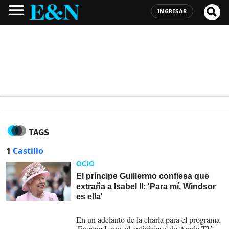
INGRESAR
TAGS
1
Castillo
OCIO
El príncipe Guillermo confiesa que
extraña a Isabel II: 'Para mí, Windsor
es ella'
02-10-2025
En un adelanto de la charla para el programa
'Eugene Levy, el antiviajero' de Apple TV+,