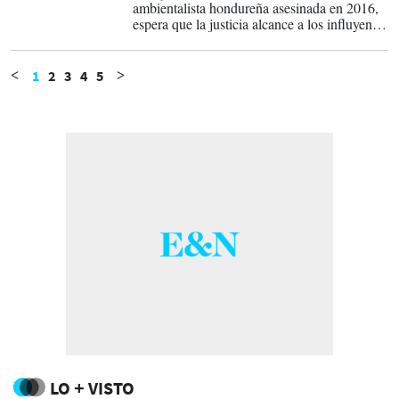
ambientalista hondureña asesinada en 2016,
espera que la justicia alcance a los influyentes
'autores intelectuales' del crimen, quienes,
según un tribunal de sentencia, mandaron a
matar a su madre por oponerse a la
1
2
3
4
5
<
>
construcción de una hidroeléctrica.
LO + VISTO