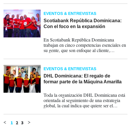
el liderazgo de sus ejecutivos son las claves
que explican el éxito de Scotiabank Trinidad
y Tobago.
EVENTOS & ENTREVISTAS
Scotiabank República Dominicana:
Con el foco en la expansión
03-02-2020
En Scotiabank República Dominicana
trabajan en cinco competencias esenciales en
su gente, que son enfoque al cliente,
conciencia de sí mismo y del desarrollo
personal, orientación a los resultados,
coaching y desarrollo personal exitoso, y
EVENTOS & ENTREVISTAS
curiosidad.
DHL Dominicana: El regalo de
formar parte de la Máquina Amarilla
03-02-2020
Toda la organización DHL Dominicana está
orientada al seguimiento de una estrategia
global, la cual indica que quiere ser el
empleador, proveedor e inversión de
preferencia.
1
2
3
<
>