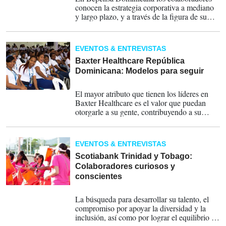
conocen la estrategia corporativa a mediano
y largo plazo, y a través de la figura de su
CEO es permeada de modo descendente a la
dirección y gerencia, quienes gestionan con
mandos medios su implementación y
EVENTOS & ENTREVISTAS
seguimiento.
Baxter Healthcare República
Dominicana: Modelos para seguir
03-02-2020
El mayor atributo que tienen los líderes en
Baxter Healthcare es el valor que puedan
otorgarle a su gente, contribuyendo a su
desarrollo profesional y humano.
EVENTOS & ENTREVISTAS
Scotiabank Trinidad y Tobago:
Colaboradores curiosos y
conscientes
03-02-2020
La búsqueda para desarrollar su talento, el
compromiso por apoyar la diversidad y la
inclusión, así como por lograr el equilibrio en