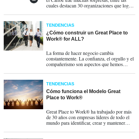
cuales destacan 30 organizaciones que logran
ser reconocidas como Excelentes Lugares
para Trabajar® en la región, reflejando un
crecimiento del 15% respecto al año anterior.
TENDENCIAS
¿Cómo construir un Great Place to
Work® for ALL?
01-02-2020
La forma de hacer negocio cambia
constantemente. La confianza, el orgullo y el
compañerismo son aspectos que hemos
venido trabajando a lo largo de estos años …
pero a partir de este año queremos introducir
más componentes que mejorarán la cultura
TENDENCIAS
de sus organizaciones.
Cómo funciona el Modelo Great
Place to Work®
01-02-2020
Great Place to Work® ha trabajado por más
de 30 años con empresas líderes de todo el
mundo para identificar, crear y mantener
culturas de alta confianza y alto rendimiento.