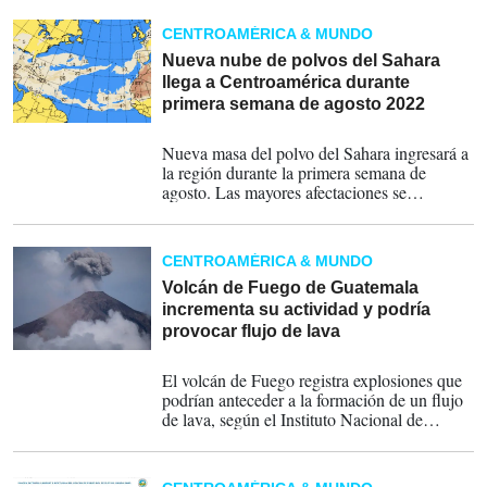
CENTROAMÉRICA & MUNDO
Nueva nube de polvos del Sahara
llega a Centroamérica durante
primera semana de agosto 2022
02-08-2022
Nueva masa del polvo del Sahara ingresará a
la región durante la primera semana de
agosto. Las mayores afectaciones se
presentarían en Guatemala y El Salvador,
donde se espera la mayor concentración de
microgramos.
CENTROAMÉRICA & MUNDO
Volcán de Fuego de Guatemala
incrementa su actividad y podría
provocar flujo de lava
10-07-2022
El volcán de Fuego registra explosiones que
podrían anteceder a la formación de un flujo
de lava, según el Instituto Nacional de
Sismología, Vulcanología, Meteorología e
Hidrología (Insivumeh).