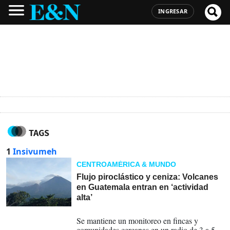
INGRESAR
TAGS
1
Insivumeh
CENTROAMÉRICA & MUNDO
Flujo piroclástico y ceniza: Volcanes
en Guatemala entran en ‘actividad
alta’
01-05-2023
Se mantiene un monitoreo en fincas y
comunidades cercanas en un radio de 3 a 5