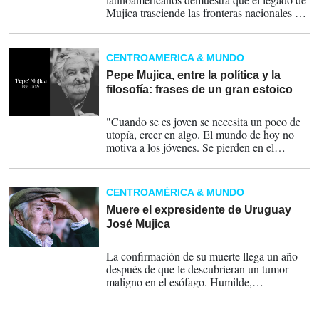
Mujica trasciende las fronteras nacionales y
que su figura será recordada como una voz
emblemática de la izquierda en la región pero
también como un referente moral en la
CENTROAMÉRICA & MUNDO
política global.
Pepe Mujica, entre la política y la
filosofía: frases de un gran estoico
13-05-2025
"Cuando se es joven se necesita un poco de
utopía, creer en algo. El mundo de hoy no
motiva a los jóvenes. Se pierden en el
consumismo atroz o frecuentemente se
pierden en la soledad", fue una de sus frases.
CENTROAMÉRICA & MUNDO
Muere el expresidente de Uruguay
José Mujica
13-05-2025
La confirmación de su muerte llega un año
después de que le descubrieran un tumor
maligno en el esófago. Humilde,
campechano, informal, controvertido y
adorado por los sectores populares, destacó