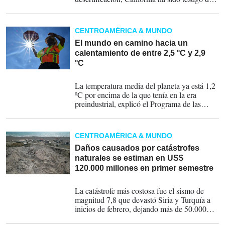
un alarmante número de incendios
destructivos en los últimos años.
CENTROAMÉRICA & MUNDO
El mundo en camino hacia un
calentamiento de entre 2,5 °C y 2,9
°C
20-11-2023
La temperatura media del planeta ya está 1,2
ºC por encima de la que tenía en la era
preindustrial, explicó el Programa de las
Naciones Unidas para el Medio Ambiente
(PNUMA) en su informe.
CENTROAMÉRICA & MUNDO
Daños causados por catástrofes
naturales se estiman en US$
120.000 millones en primer semestre
09-08-2023
La catástrofe más costosa fue el sismo de
magnitud 7,8 que devastó Siria y Turquía a
inicios de febrero, dejando más de 50.000
muertos.