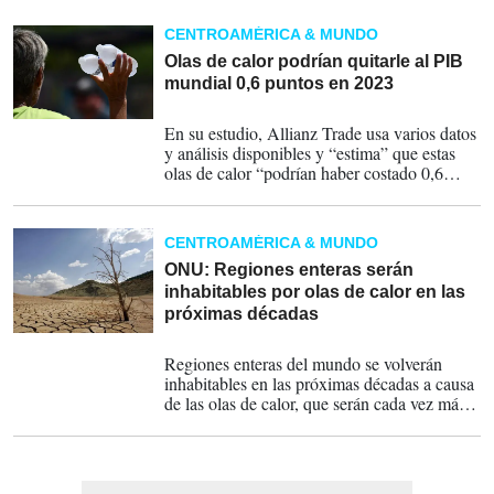
CENTROAMÉRICA & MUNDO
Olas de calor podrían quitarle al PIB
mundial 0,6 puntos en 2023
09-08-2023
En su estudio, Allianz Trade usa varios datos
y análisis disponibles y “estima” que estas
olas de calor “podrían haber costado 0,6
puntos de PIB en 2023”.
CENTROAMÉRICA & MUNDO
ONU: Regiones enteras serán
inhabitables por olas de calor en las
próximas décadas
10-10-2022
Regiones enteras del mundo se volverán
inhabitables en las próximas décadas a causa
de las olas de calor, que serán cada vez más
frecuentes e intensas, advirtieron la ONU y
la Cruz Roja este lunes.