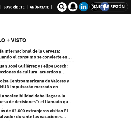
INICIAR SESIÓN
SUSCRÍBETE
ANÚNCIATE
LO + VISTO
ía Internacional de la Cerveza:
uando el consumo se convierte en
xperiencia
uan José Gutiérrez y Felipe Bosch:
ecciones de cultura, acuerdos y
ecisiones sin miedo
olsa Centroamericana de Valores y
NUD impulsarán mercado en
onduras
La sostenibilidad debe llegar a la
esa de decisiones”: el llamado que
eja CentraRSE
ás de 62.000 extranjeros visitan El
alvador durante las vacaciones
gostinas