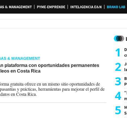
AS & MANAGEMENT
PYME-EMPRENDE
INTELIGENCIA E&N
BRAND LAB
1
D
c
SAS & MANAGEMENT
e
2
J
tan plataforma con oportunidades permanentes
l
leos en Costa Rica
d
3
B
2024
forma gratuita ofrece en un mismo sitio oportunidades de
P
pasantías y prácticas, herramientas para mejorar el perfil de
H
4
“
idatos en Costa Rica.
m
d
5
M
S
a