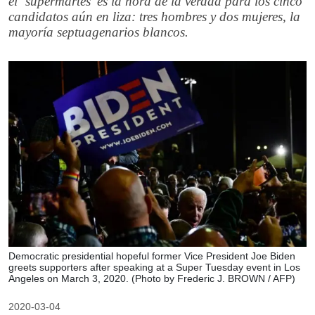
el ‘supermartes’ es la hora de la verdad para los cinco
candidatos aún en liza: tres hombres y dos mujeres, la
mayoría septuagenarios blancos.
Democratic presidential hopeful former Vice President Joe Biden
greets supporters after speaking at a Super Tuesday event in Los
Angeles on March 3, 2020. (Photo by Frederic J. BROWN / AFP)
2020-03-04