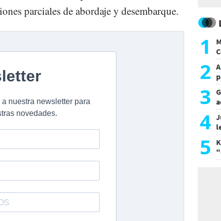
ciones parciales de abordaje y desembarque.
1
M
C
y
2
A
p
3
G
a
a
4
J
l
d
5
K
"
L