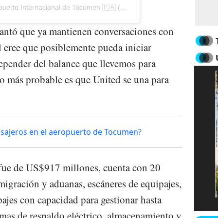
Una publicación compartida por Aeropuerto Internacional de Tocumen 🇵🇦 (@tocumenaero)
lantó que ya mantienen conversaciones con
al cree que posiblemente pueda iniciar
epender del balance que llevemos para
lo más probable es que United se una para
asajeros en el aeropuerto de Tocumen?
 fue de US$917 millones, cuenta con 20
 migración y aduanas, escáneres de equipajes,
ajes con capacidad para gestionar hasta
emas de respaldo eléctrico, almacenamiento y