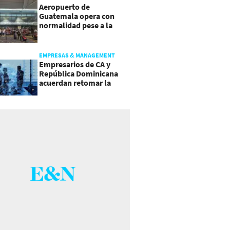
Aeropuerto de
Guatemala opera con
normalidad pese a la
actividad del volcán de
Fuego
EMPRESAS & MANAGEMENT
Empresarios de CA y
República Dominicana
acuerdan retomar la
agenda regional