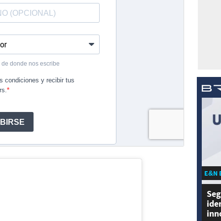
E&N 
Seg
ide
inn