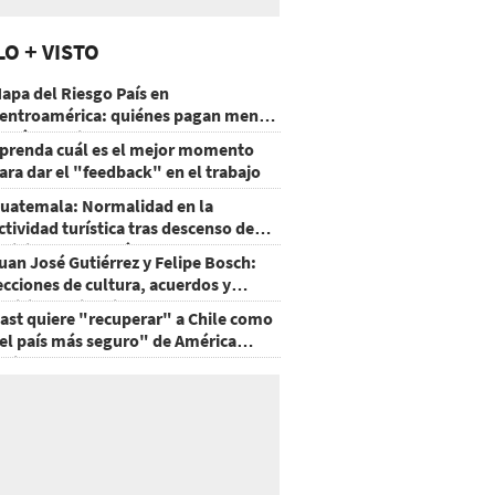
LO + VISTO
apa del Riesgo País en
entroamérica: quiénes pagan menos
 cuáles mejoraron
prenda cuál es el mejor momento
ara dar el "feedback" en el trabajo
uatemala: Normalidad en la
ctividad turística tras descenso de
ctividad del volcán de Fuego
uan José Gutiérrez y Felipe Bosch:
ecciones de cultura, acuerdos y
ecisiones sin miedo
ast quiere "recuperar" a Chile como
el país más seguro" de América
atina