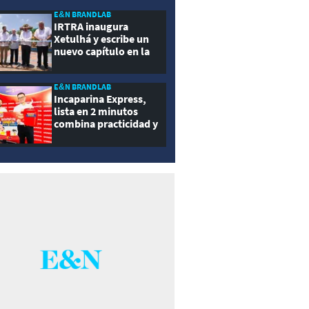
ernidad
E&N BRANDLAB
IRTRA inaugura
Xetulhá y escribe un
nuevo capítulo en la
historia de la
recreación de
Guatemala
E&N BRANDLAB
Incaparina Express,
lista en 2 minutos
combina practicidad y
nutrición