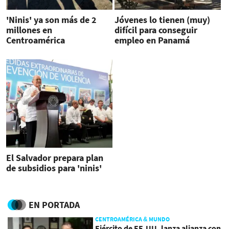
'Ninis' ya son más de 2
Jóvenes lo tienen (muy)
millones en
difícil para conseguir
Centroamérica
empleo en Panamá
El Salvador prepara plan
de subsidios para 'ninis'
EN PORTADA
CENTROAMÉRICA & MUNDO
Ejército de EE.UU. lanza alianza con