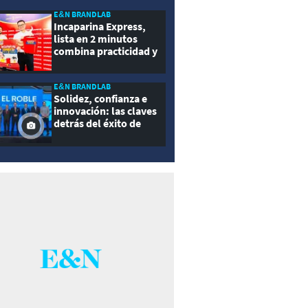
E&N BRANDLAB
Incaparina Express,
lista en 2 minutos
combina practicidad y
nutrición
E&N BRANDLAB
Solidez, confianza e
innovación: las claves
detrás del éxito de
Seguros El Roble