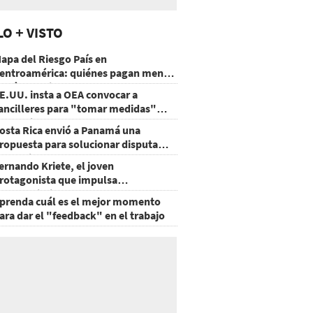
LO + VISTO
apa del Riesgo País en
entroamérica: quiénes pagan menos
 cuáles mejoraron
E.UU. insta a OEA convocar a
ancilleres para "tomar medidas"
obre Nicaragua
osta Rica envió a Panamá una
ropuesta para solucionar disputa
omercial
ernando Kriete, el joven
rotagonista que impulsa
mprendimientos y talentos
prenda cuál es el mejor momento
ecnológicos
ara dar el "feedback" en el trabajo