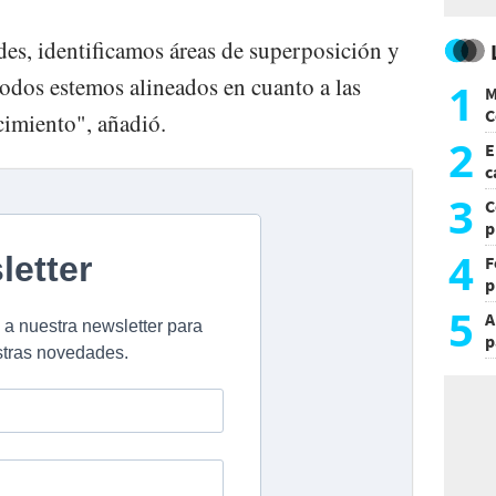
des, identificamos áreas de superposición y
odos estemos alineados en cuanto a las
1
M
C
cimiento", añadió.
y
2
E
c
s
3
C
p
c
4
F
p
e
5
A
t
p