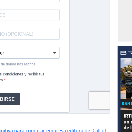
E&N 
IRT
un 
de 
initiva para comprar empresa editora de 'Call of