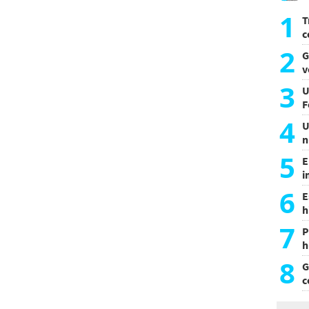
1
T
c
p
2
G
d
v
m
3
U
F
4
U
n
e
5
E
i
d
6
E
h
d
7
P
h
e
8
G
c
m