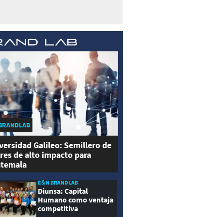
BRANDLAB
versidad Galileo: Semillero de
eres de alto impacto para
temala
E&N BRANDLAB
Diunsa: Capital
Humano como ventaja
competitiva