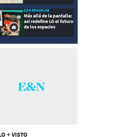
E&N BRANDLAB
Más allá de la pantalla:
así redefine LG el futuro
de los espacios
inteligentes
LO + VISTO