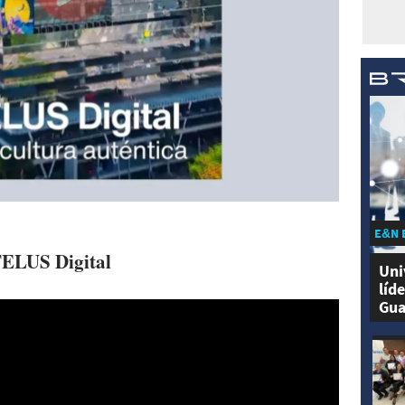
E&N 
ELUS Digital
Uni
líd
Gua