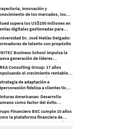
rayectoria, innovación y
onocimiento de los mercados, los
ilares que consolidan el crecimiento
lued supera los US$100 millones en
e Grupo LAFISE
entas digitales gestionadas para
arcas internacionales
niversidad Dr. José Matías Delgado:
ormadores de talento con propósito
NITEC Business School impulsa la
ueva generación de líderes
mpresariales en Honduras
REA Consulting Group: 17 años
mpulsando el crecimiento rentable
e retailers en Latinoamérica
strategia de adaptación e
iperconexión fideliza a clientes ticos
e Walmart Centroamérica
inturas Americanas: Desarrollo
umano como factor del éxito
mpresarial
rupo Financiero BSC cumple 10 años
omo la plataforma financiera de
ayor crecimiento en Centroamérica