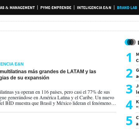
AS & MANAGEMENT
PYME-EMPRENDE
INTELIGENCIA E&N
BRAND LAB
1
M
C
GENCIA E&N
y
2
G
 multilatinas más grandes de LATAM y las
a
egias de su expansión
a
3
J
2026
ilatinas ya operan en 116 países, pero casi el 77% de sus
l
igue generándose en América Latina y el Caribe. Un nuevo
d
4
K
del BID muestra que Brasil y México lideran el fenómeno,
"
 Estados Unidos, Perú y Colombia emergen como los
es destinos de sus filiales.
L
5
C
a