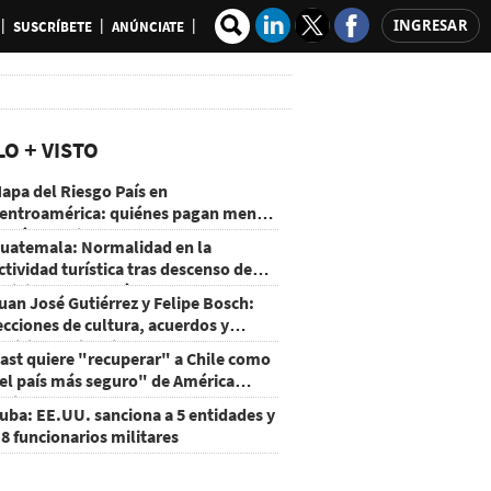
INGRESAR
SUSCRÍBETE
ANÚNCIATE
LO + VISTO
apa del Riesgo País en
entroamérica: quiénes pagan menos
 cuáles mejoraron
uatemala: Normalidad en la
ctividad turística tras descenso de
ctividad del volcán de Fuego
uan José Gutiérrez y Felipe Bosch:
ecciones de cultura, acuerdos y
ecisiones sin miedo
ast quiere "recuperar" a Chile como
el país más seguro" de América
atina
uba: EE.UU. sanciona a 5 entidades y
 8 funcionarios militares