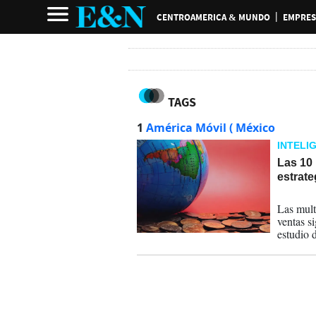
CENTROAMERICA & MUNDO
EMPRES
TAGS
1
América Móvil ( México
INTELI
Las 10
estrat
01-06-
Las mult
ventas s
estudio 
mientras
principal