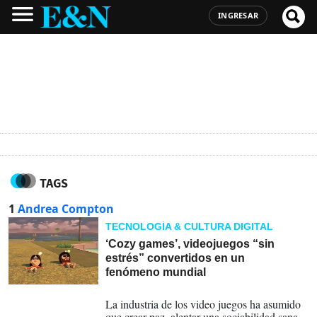
INGRESAR
TAGS
1
Andrea Compton
TECNOLOGÍA & CULTURA DIGITAL
‘Cozy games’, videojuegos “sin
estrés” convertidos en un
fenómeno mundial
28-04-2026
La industria de los video juegos ha asumido
que crear paz, alentar una sociabilidad sana,