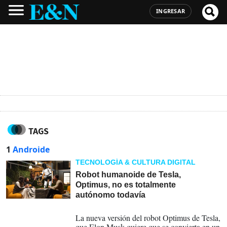
INGRESAR
TAGS
1
Androide
TECNOLOGÍA & CULTURA DIGITAL
Robot humanoide de Tesla,
Optimus, no es totalmente
autónomo todavía
14-10-2024
La nueva versión del robot Optimus de Tesla,
que Elon Musk quiere que se convierta en un