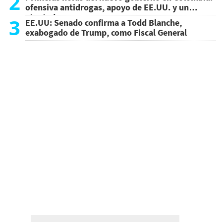
2
ofensiva antidrogas, apoyo de EE.UU. y un
atentado
3
EE.UU: Senado confirma a Todd Blanche,
exabogado de Trump, como Fiscal General