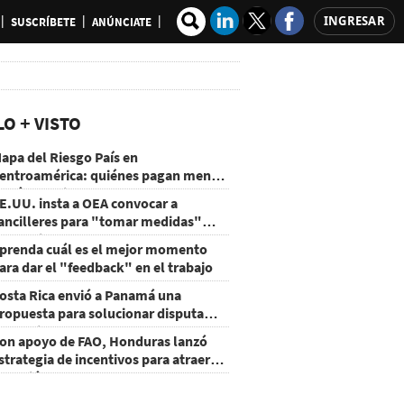
INGRESAR
SUSCRÍBETE
ANÚNCIATE
LO + VISTO
apa del Riesgo País en
entroamérica: quiénes pagan menos
 cuáles mejoraron
E.UU. insta a OEA convocar a
ancilleres para "tomar medidas"
obre Nicaragua
prenda cuál es el mejor momento
ara dar el "feedback" en el trabajo
osta Rica envió a Panamá una
ropuesta para solucionar disputa
omercial
on apoyo de FAO, Honduras lanzó
strategia de incentivos para atraer
nversión al agro