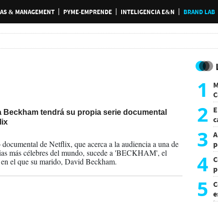
AS & MANAGEMENT
PYME-EMPRENDE
INTELIGENCIA E&N
BRAND LAB
1
M
C
y
2
E
ia Beckham tendrá su propia serie documental
c
lix
s
3
A
2024
 documental de Netflix, que acerca a la audiencia a una de
p
lias más célebres del mundo, sucede a 'BECKHAM', el
4
C
 en el que su marido, David Beckham.
p
c
5
C
e
i