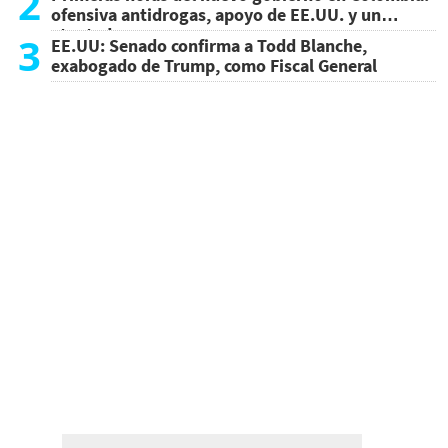
2
ofensiva antidrogas, apoyo de EE.UU. y un
atentado
3
EE.UU: Senado confirma a Todd Blanche,
exabogado de Trump, como Fiscal General