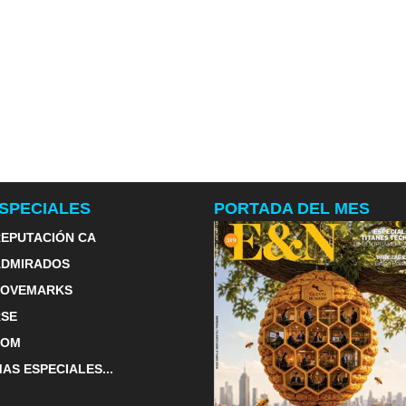
SPECIALES
PORTADA DEL MES
EPUTACIÓN CA
ADMIRADOS
LOVEMARKS
RSE
TOM
AS ESPECIALES...