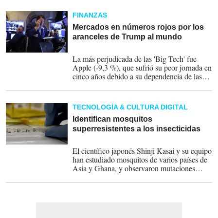
Estados Unidos un déficit comercial en sus
respectivos intercambios.
FINANZAS
Mercados en números rojos por los
aranceles de Trump al mundo
04-04-2025
La más perjudicada de las 'Big Tech' fue
Apple (-9,3 %), que sufrió su peor jornada en
cinco años debido a su dependencia de las
importaciones asiáticas, seguida por Amazon
(-9 %), Meta (-9 %), Nvidia (-7,8 %), Tesla
(-5,47 %), Alphabet (-4 %) y Microsoft (-2,3
TECNOLOGÍA & CULTURA DIGITAL
%).
Identifican mosquitos
superresistentes a los insecticidas
11-01-2023
El científico japonés Shinji Kasai y su equipo
han estudiado mosquitos de varios países de
Asia y Ghana, y observaron mutaciones
genéticas que hacen que algunos sean
inmunes a insecticidas ampliamente
utilizados como la permetrina.