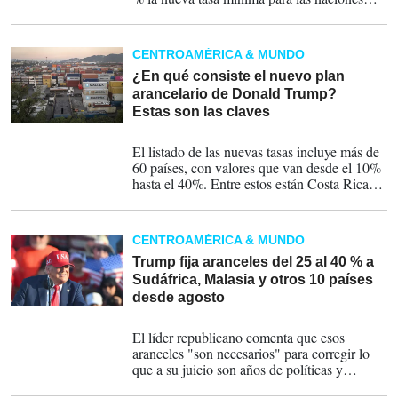
con las que EEUU mantiene una balanza
comercial negativa. Este grupo que abarca a
unos 40 países, entre ellos Costa Rica,
CENTROAMÉRICA & MUNDO
Ecuador, Venezuela o Bolivia.
¿En qué consiste el nuevo plan
arancelario de Donald Trump?
Estas son las claves
01-08-2025
El listado de las nuevas tasas incluye más de
60 países, con valores que van desde el 10%
hasta el 40%. Entre estos están Costa Rica
con 15% y Nicaragua con 18%. Sin
embargo, de la región no aparecen
Guatemala, Honduras, El Salvador ni
CENTROAMÉRICA & MUNDO
Panamá, y, se espera que sea porque estos
continúan con el 10 % impuesto en meses
Trump fija aranceles del 25 al 40 % a
pasados.
Sudáfrica, Malasia y otros 10 países
desde agosto
07-07-2025
El líder republicano comenta que esos
aranceles "son necesarios" para corregir lo
que a su juicio son años de políticas y
barreras arancelarias que han provocado a