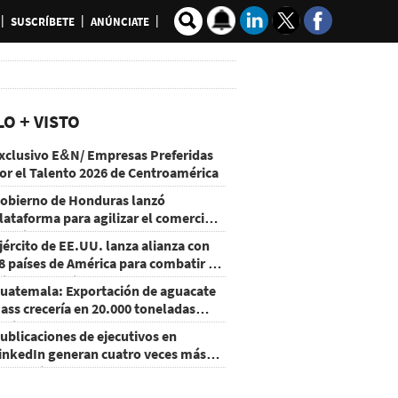
SUSCRÍBETE
ANÚNCIATE
LO + VISTO
xclusivo E&N/ Empresas Preferidas
or el Talento 2026 de Centroamérica
obierno de Honduras lanzó
lataforma para agilizar el comercio
xterior
jército de EE.UU. lanza alianza con
8 países de América para combatir el
rimen organizado
uatemala: Exportación de aguacate
ass crecería en 20.000 toneladas
acia 2028
ublicaciones de ejecutivos en
inkedIn generan cuatro veces más
nteracciones