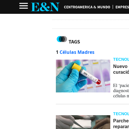
CENTROAMERICA & MUNDO
EMPRES
TAGS
1
Células Madres
TECNOL
Nuevo c
curació
14-04-
El ‘paci
diagnost
células 
cáncer d
natural 
TECNOL
Parche
repara