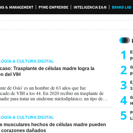
AS & MANAGEMENT
PYME-EMPRENDE
INTELIGENCIA E&N
BRAND LAB
1
E
p
OGÍA & CULTURA DIGITAL
2
G
aso: Trasplante de células madre logra la
p
n del VIH
e
3
E
2026
ente de Oslo’ es un hombre de 63 años que fue
1
icado de VIH a los 44. En 2020 recibió un trasplante de
c
4
G
madre para tratar un síndrome mielodiplásico, un tipo de
H
e sangre, y se buscó un donante con la mutación genética
CCR5-delta 32.
h
5
P
OGÍA & CULTURA DIGITAL
L
i
s musculares hechos de células madre pueden
r corazones dañados