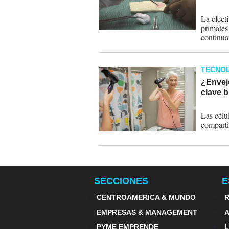
30-01-
La efect
primates
continua
TECNOL
¿Envej
clave b
22-04-
Las célu
comparti
SECCIONES
E
CENTROAMERICA & MUNDO
R
EMPRESAS & MANAGEMENT
PYME EMPRENDE