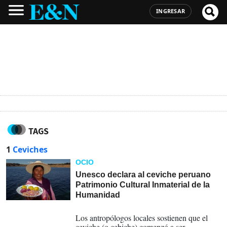
INGRESAR
TAGS
1
Ceviches
OCIO
Unesco declara al ceviche peruano
Patrimonio Cultural Inmaterial de la
Humanidad
06-12-2023
Los antropólogos locales sostienen que el
ceviche (o cebiche) comenzó a ser