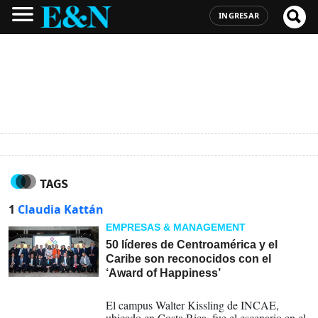
INGRESAR
TAGS
1
Claudia Kattán
EMPRESAS & MANAGEMENT
50 líderes de Centroamérica y el
Caribe son reconocidos con el
‘Award of Happiness’
27-01-2023
El campus Walter Kissling de INCAE,
ubicado en Costa Rica, fue el escenario en el