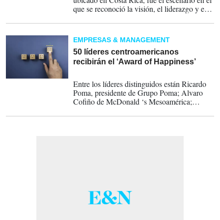
que se reconoció la visión, el liderazgo y el
impulso de acciones centradas en el bienestar
de los colaboradores que han encabezado
mujeres y hombres del mundo empresarial.
EMPRESAS & MANAGEMENT
50 líderes centroamericanos
recibirán el ‘Award of Happiness’
24-01-2023
Entre los líderes distinguidos están Ricardo
Poma, presidente de Grupo Poma; Alvaro
Cofiño de McDonald ‘s Mesoamérica;
Camilo Atala de Banco Ficohsa y Xavier
Vargas Montealegre de Cargill.