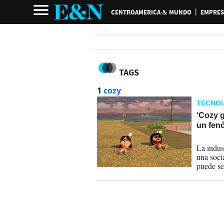
CENTROAMERICA & MUNDO
EMPRES
TAGS
1
cozy
TECNOL
‘Cozy g
un fen
28-04-
La indus
una soci
puede ser