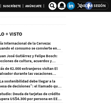
INICIAR SESIÓN
SUSCRÍBETE
ANÚNCIATE
LO + VISTO
ía Internacional de la Cerveza:
uando el consumo se convierte en
xperiencia
uan José Gutiérrez y Felipe Bosch:
ecciones de cultura, acuerdos y
ecisiones sin miedo
ás de 62.000 extranjeros visitan El
alvador durante las vacaciones
gostinas
La sostenibilidad debe llegar a la
esa de decisiones”: el llamado que
eja CentraRSE
studio: Deuda de tarjetas de crédito
upera US$4.300 por persona en EE.
U.