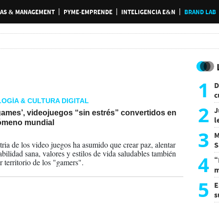
AS & MANAGEMENT
PYME-EMPRENDE
INTELIGENCIA E&N
BRAND LAB
1
D
c
OGÍA & CULTURA DIGITAL
e
2
J
ames’, videojuegos “sin estrés” convertidos en
l
ómeno mundial
d
3
M
2026
tria de los video juegos ha asumido que crear paz, alentar
S
abilidad sana, valores y estilos de vida saludables también
a
4
“
 territorio de los "gamers".
m
d
5
E
s
U