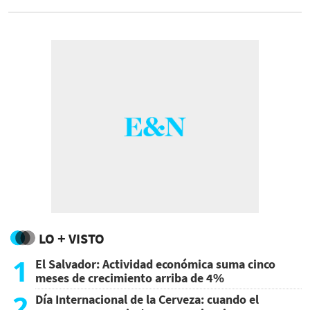
perdido lo que les quedaba de sentido común
y creen que todo está permitido', dijo el
viceministro de Exteriores de Rusia, Serguéi
Riabkov.
LO + VISTO
1
El Salvador: Actividad económica suma cinco
meses de crecimiento arriba de 4%
2
Día Internacional de la Cerveza: cuando el