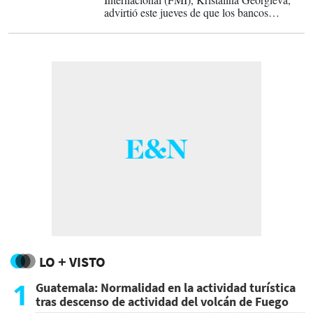
advirtió este jueves de que los bancos
centrales «deben estar preparados» para subir
los tipos de interés y endurecer sus políticas
si la guerra contra Irán deriva en importantes
presiones inflacionarias.
LO + VISTO
1
Guatemala: Normalidad en la actividad turística
tras descenso de actividad del volcán de Fuego