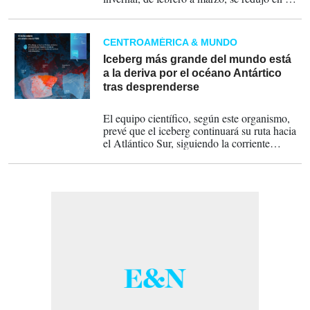
5,8 %, constituyendo la mayor caída
interanual en esta estación registrada por los
satélites desde que comenzaron los registros
CENTROAMÉRICA & MUNDO
en 1978.
Iceberg más grande del mundo está
a la deriva por el océano Antártico
tras desprenderse
17-12-2024
El equipo científico, según este organismo,
prevé que el iceberg continuará su ruta hacia
el Atlántico Sur, siguiendo la corriente
Circumpolar Antártica, que probablemente lo
empujará hacia la isla de Georgia del Sur.