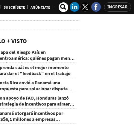
INGRESAR
SUSCRÍBETE
ANÚNCIATE
LO + VISTO
apa del Riesgo País en
entroamérica: quiénes pagan menos
 cuáles mejoraron
prenda cuál es el mejor momento
ara dar el "feedback" en el trabajo
osta Rica envió a Panamá una
ropuesta para solucionar disputa
omercial
on apoyo de FAO, Honduras lanzó
strategia de incentivos para atraer
nversión al agro
anamá otorgará incentivos por
S$6,1 millones a empresas
groexportadoras