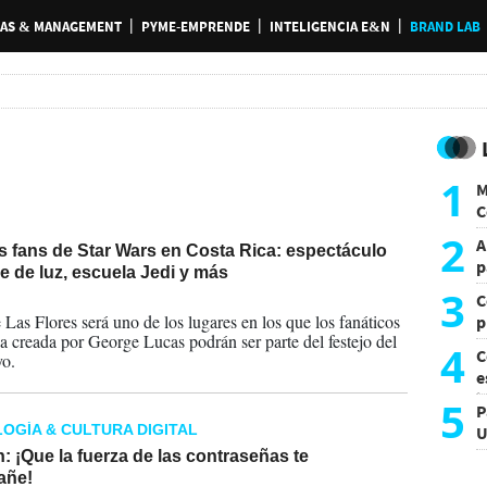
AS & MANAGEMENT
PYME-EMPRENDE
INTELIGENCIA E&N
BRAND LAB
1
M
C
y
2
A
s fans de Star Wars en Costa Rica: espectáculo
p
e de luz, escuela Jedi y más
3
C
2024
 Las Flores será uno de los lugares en los que los fanáticos
p
ga creada por George Lucas podrán ser parte del festejo del
c
4
C
o.
e
i
5
P
OGÍA & CULTURA DIGITAL
U
a
: ¡Que la fuerza de las contraseñas te
añe!