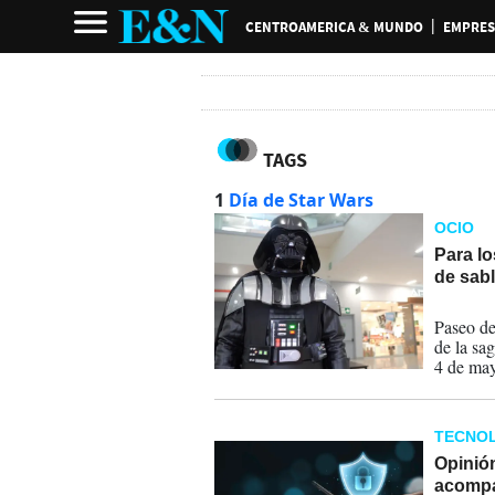
CENTROAMERICA & MUNDO
EMPRES
TAGS
1
Día de Star Wars
OCIO
Para lo
de sabl
03-05-
Paseo de
de la sa
4 de may
TECNOL
Opinión
acomp