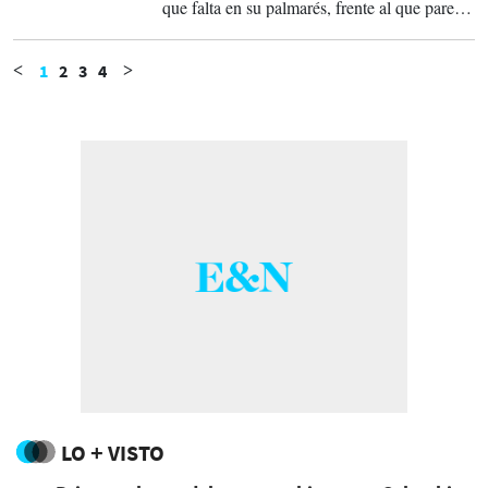
que falta en su palmarés, frente al que parece
ser su sucesor, Kylian Mbappé, que a sus casi
24 años busca ya su segunda estrella.
1
2
3
4
<
>
LO + VISTO