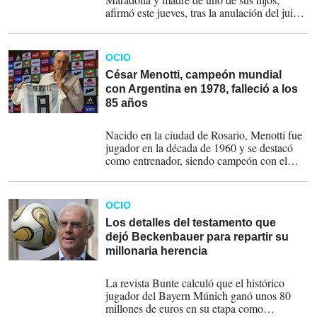
afirmó este jueves, tras la anulación del juicio
por la muerte del ídolo argentino, que la
jueza Julieta Makintach, recusada este martes
por su vinculación con un documental sobre
OCIO
el caso, se "burló" del dolor de la familia.
César Menotti, campeón mundial
con Argentina en 1978, falleció a los
85 años
05-05-2024
Nacido en la ciudad de Rosario, Menotti fue
jugador en la década de 1960 y se destacó
como entrenador, siendo campeón con el
club Huracán (en 1973) antes de dirigir al
seleccionado argentino, en donde, además de
ganar el campeonato mundial en 1978 y
OCIO
dirigir el de 1982, es reconocido como
pionero en la modernización del equipo.
Los detalles del testamento que
dejó Beckenbauer para repartir su
millonaria herencia
11-01-2024
La revista Bunte calculó que el histórico
jugador del Bayern Múnich ganó unos 80
millones de euros en su etapa como