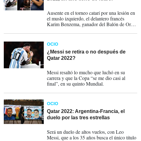
22-12-2022
Ausente en el torneo catarí por una lesión en
el muslo izquierdo, el delantero francés
Karim Benzema, ganador del Balón de Oro
y de la Liga de Campeones con el Real
Madrid se reservó asimismo por méritos
propios un lugar privilegiado en el cuadro de
OCIO
honor del año.
¿Messi se retira o no después de
Qatar 2022?
19-12-2022
Messi resaltó lo mucho que luchó en su
carrera y que la Copa “se me dio casi al
final”, en su quinto Mundial.
OCIO
Qatar 2022: Argentina-Francia, el
duelo por las tres estrellas
16-12-2022
Será un duelo de altos vuelos, con Leo
Messi, que a los 35 años busca el único título