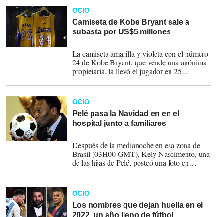
(US$10,1 millones de dólares en septiembre
OCIO
de 2022).
Camiseta de Kobe Bryant sale a
subasta por US$5 millones
12-01-2023
La camiseta amarilla y violeta con el número
24 de Kobe Bryant, que vende una anónima
propietaria, la llevó el jugador en 25
encuentros el año en que fue designado
mejor jugador de la temporada regular (MVP,
2007-2008), según Sotheby’s.
OCIO
Pelé pasa la Navidad en en el
hospital junto a familiares
25-12-2022
Después de la medianoche en esa zona de
Brasil (03H00 GMT), Kely Nascimento, una
de las hijas de Pelé, posteó una foto en
Instagram junto a la actual esposa del
exfutbolista, Márcia Aoki.
OCIO
Los nombres que dejan huella en el
2022, un año lleno de fútbol