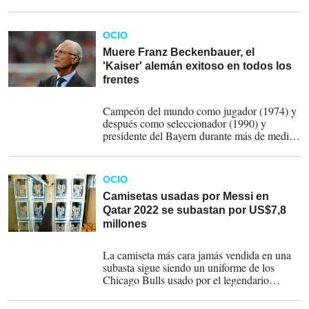
profesional y embajador publicitario de varias
marcas de renombre global.
OCIO
Muere Franz Beckenbauer, el
'Kaiser' alemán exitoso en todos los
frentes
08-01-2024
Campeón del mundo como jugador (1974) y
después como seleccionador (1990) y
presidente del Bayern durante más de medio
siglo, Beckenbauer ha sido protagonista en el
fútbol alemán.
OCIO
Camisetas usadas por Messi en
Qatar 2022 se subastan por US$7,8
millones
15-12-2023
La camiseta más cara jamás vendida en una
subasta sigue siendo un uniforme de los
Chicago Bulls usado por el legendario
Michael Jordan en las Finales en que logró
su último anillo de la NBA en 1998