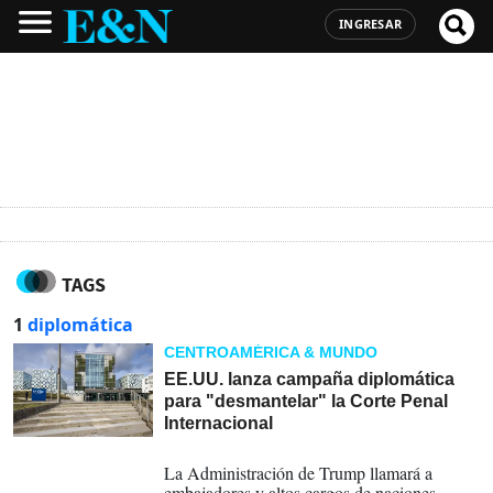
INGRESAR
TAGS
1
diplomática
CENTROAMÉRICA & MUNDO
EE.UU. lanza campaña diplomática
para "desmantelar" la Corte Penal
Internacional
13-07-2026
La Administración de Trump llamará a
embajadores y altos cargos de naciones