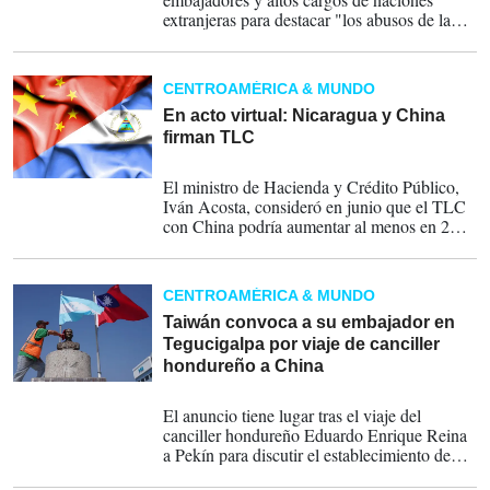
extranjeras para destacar "los abusos de la
CPI" e instarles a retirarse del organismo.
CENTROAMÉRICA & MUNDO
En acto virtual: Nicaragua y China
firman TLC
31-08-2023
El ministro de Hacienda y Crédito Público,
Iván Acosta, consideró en junio que el TLC
con China podría aumentar al menos en 2
puntos adicionales el crecimiento del
Producto Interno Bruto del país, proyectado
entre 3.4% y 3.5% para el periodo de 2023 a
CENTROAMÉRICA & MUNDO
2026
Taiwán convoca a su embajador en
Tegucigalpa por viaje de canciller
hondureño a China
23-03-2023
El anuncio tiene lugar tras el viaje del
canciller hondureño Eduardo Enrique Reina
a Pekín para discutir el establecimiento de
relaciones diplomáticas entre el país