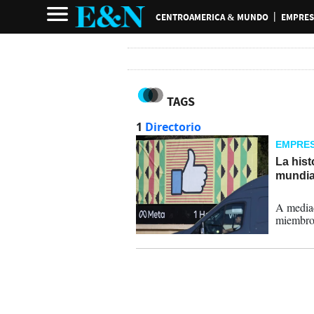
CENTROAMERICA & MUNDO
EMPRES
TAGS
1
Directorio
EMPRE
La his
mundia
04-02-
A mediad
miembros