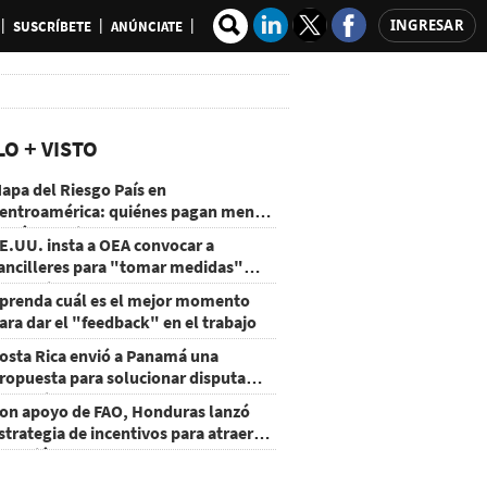
INGRESAR
SUSCRÍBETE
ANÚNCIATE
LO + VISTO
apa del Riesgo País en
entroamérica: quiénes pagan menos
 cuáles mejoraron
E.UU. insta a OEA convocar a
ancilleres para "tomar medidas"
obre Nicaragua
prenda cuál es el mejor momento
ara dar el "feedback" en el trabajo
osta Rica envió a Panamá una
ropuesta para solucionar disputa
omercial
on apoyo de FAO, Honduras lanzó
strategia de incentivos para atraer
nversión al agro