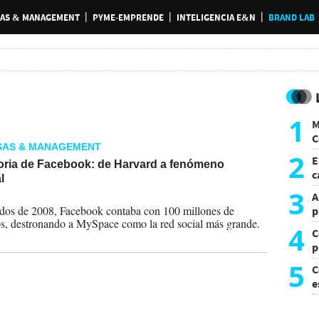
AS & MANAGEMENT
PYME-EMPRENDE
INTELIGENCIA E&N
BRAND LAB
1
M
C
SAS & MANAGEMENT
y
2
E
toria de Facebook: de Harvard a fenómeno
c
l
s
3
A
2024
os de 2008, Facebook contaba con 100 millones de
p
, destronando a MySpace como la red social más grande.
4
C
p
c
5
C
e
i