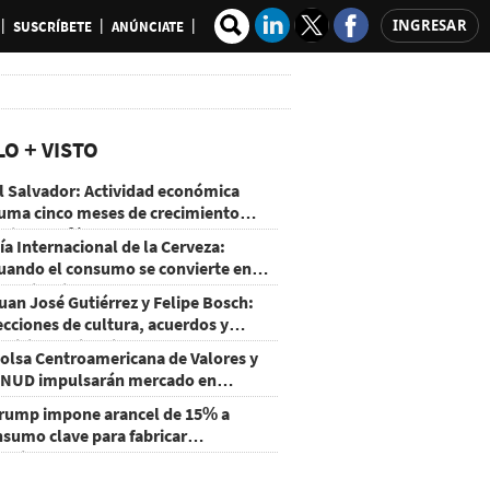
INGRESAR
SUSCRÍBETE
ANÚNCIATE
LO + VISTO
l Salvador: Actividad económica
uma cinco meses de crecimiento
rriba de 4%
ía Internacional de la Cerveza:
uando el consumo se convierte en
xperiencia
uan José Gutiérrez y Felipe Bosch:
ecciones de cultura, acuerdos y
ecisiones sin miedo
olsa Centroamericana de Valores y
NUD impulsarán mercado en
onduras
rump impone arancel de 15% a
nsumo clave para fabricar
emiconductores y paneles