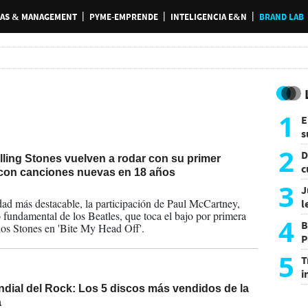
AS & MANAGEMENT
PYME-EMPRENDE
INTELIGENCIA E&N
BRAND LAB
1
E
s
a
2
D
ling Stones vuelven a rodar con su primer
c
con canciones nuevas en 18 años
e
3
J
2023
ad más destacable, la participación de Paul McCartney,
l
fundamental de los Beatles, que toca el bajo por primera
d
4
B
los Stones en 'Bite My Head Off'.
P
H
5
T
i
s
dial del Rock: Los 5 discos más vendidos de la
a