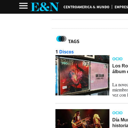
CENTROAMERICA & MUNDO
EMPRES
TAGS
1
Discos
OCIO
Los Rol
álbum 
20-10-
La noved
miembro 
vez con 
OCIO
Día Mun
histori