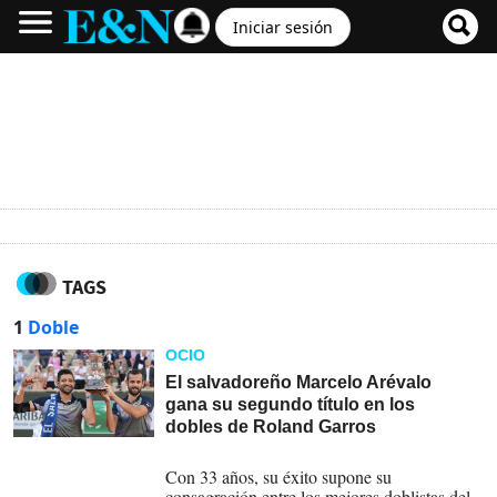
Iniciar sesión
TAGS
1
Doble
OCIO
El salvadoreño Marcelo Arévalo
gana su segundo título en los
dobles de Roland Garros
08-06-2024
Con 33 años, su éxito supone su
consagración entre los mejores doblistas del