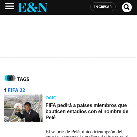
INGRESAR
TAGS
1
FIFA 22
OCIO
FIFA pedirá a países miembros que
bauticen estadios con el nombre de
Pelé
02-01-2023
El velorio de Pelé, único tricampeón del
mundo, comenzó la mañana del lunes en el