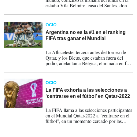
estadio Vila Belmiro, casa del Santos, donde
el exastro jugó casi toda su carrera
profesional.
OCIO
Argentina no es la #1 en el ranking
FIFA tras ganar el Mundial
23-12-2022
La Albiceleste, tercera antes del torneo de
Qatar, y los Bleus, que estaban fuera del
podio, adelantan a Bélgica, eliminada en fase
de grupos. Brasil, que cayó en cuartos de
final, logra mantener la primera posición, que
ocupa desde el 31 de marzo.
OCIO
La FIFA exhorta a las selecciones a
‘centrarse en el fútbol’ en Qatar-2022
04-11-2022
La FIFA llama a las selecciones participantes
en el Mundial Qatar-2022 a “centrarse en el
fútbol”, en un momento cercado por las
polémicas sobre los derechos humanos.