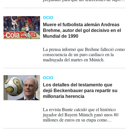
y Túnez junto con sus aficionados sientan el
calor de la gente del norte de México.
OCIO
Muere el futbolista alemán Andreas
Brehme, autor del gol decisivo en el
Mundial de 1990
20-02-2024
La prensa informó que Brehme falleció como
consecuencia de un paro cardiaco en la
madrugada del martes en Múnich.
OCIO
Los detalles del testamento que
dejó Beckenbauer para repartir su
millonaria herencia
11-01-2024
La revista Bunte calculó que el histórico
jugador del Bayern Múnich ganó unos 80
millones de euros en su etapa como
profesional y embajador publicitario de varias