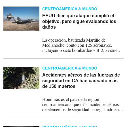
operaciones desde las cubiertas de tres de los
buques que EEUU tiene desplegados en el
CENTROAMÉRICA & MUNDO
sur del Caribe.
EEUU dice que ataque cumplió el
objetivo, pero sigue evaluando los
daños
22-06-2025
La operación, bautizada Martillo de
Medianoche, contó con 125 aeronaves,
incluyendo siete bombarderos B-2, aviones
cisterna de reabastecimiento, aviones de
reconocimiento y cazas.
CENTROAMÉRICA & MUNDO
Accidentes aéreos de las fuerzas de
seguridad en CA han causado más
de 150 muertos
10-09-2024
Honduras es el país de la región
centroamericana que más incidentes aéreos
de elementos de seguridad ha registrado en
los últimos años, seguido de Panamá.