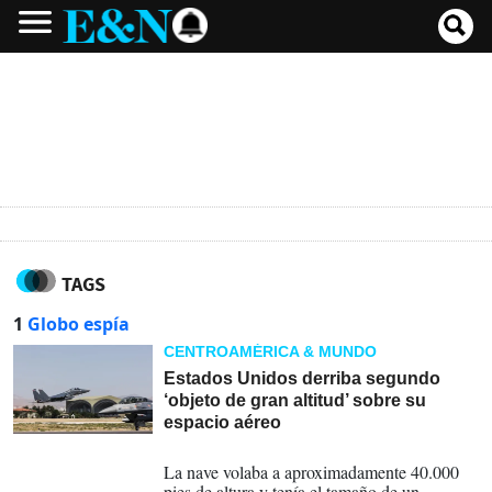
TAGS
1
Globo espía
CENTROAMÉRICA & MUNDO
Estados Unidos derriba segundo
‘objeto de gran altitud’ sobre su
espacio aéreo
10-02-2023
La nave volaba a aproximadamente 40.000
pies de altura y tenía el tamaño de un