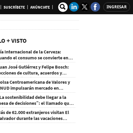
INGRESAR
SUSCRÍBETE
ANÚNCIATE
LO + VISTO
ía Internacional de la Cerveza:
uando el consumo se convierte en
xperiencia
uan José Gutiérrez y Felipe Bosch:
ecciones de cultura, acuerdos y
ecisiones sin miedo
olsa Centroamericana de Valores y
NUD impulsarán mercado en
onduras
La sostenibilidad debe llegar a la
esa de decisiones”: el llamado que
eja CentraRSE
ás de 62.000 extranjeros visitan El
alvador durante las vacaciones
gostinas