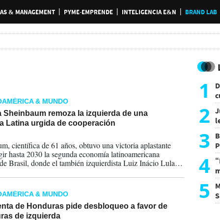
AS & MANAGEMENT
PYME-EMPRENDE
INTELIGENCIA E&N
BRAND LAB
1
D
c
OAMÉRICA & MUNDO
e
2
J
a Sheinbaum remoza la izquierda de una
l
a Latina urgida de cooperación
d
3
B
2024
m, científica de 61 años, obtuvo una victoria aplastante
P
igir hasta 2030 la segunda economía latinoamericana
H
4
“
de Brasil, donde el también izquierdista Luiz Inácio Lula da
m
mple su tercer mandato.
d
5
M
OAMÉRICA & MUNDO
S
a
enta de Honduras pide desbloqueo a favor de
ras de izquierda