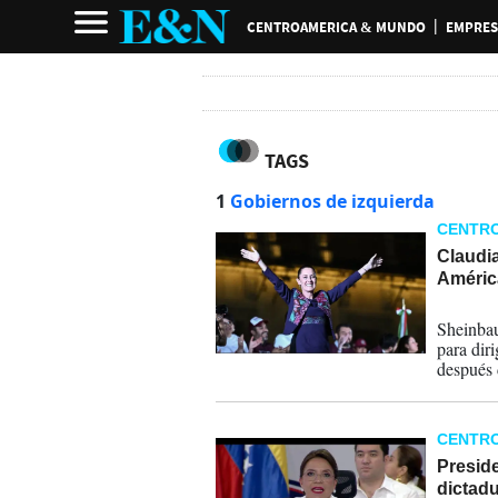
CENTROAMERICA & MUNDO
EMPRES
TAGS
1
Gobiernos de izquierda
CENTR
Claudi
Améric
04-06-
Sheinbau
para dir
después 
Silva cu
CENTR
Presid
dictadu