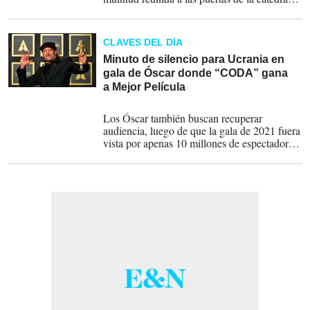
de Saint Giles de Edimburgo, donde
permaneció en una capilla ardiente desde el
lunes por la tarde.
CLAVES DEL DÍA
Minuto de silencio para Ucrania en
gala de Óscar donde “CODA” gana
a Mejor Película
27-03-2022
Los Óscar también buscan recuperar
audiencia, luego de que la gala de 2021 fuera
vista por apenas 10 millones de espectadores,
una caída del 56% desde 2020, que ya era un
mínimo histórico. Para eso, se incluyó un
premio “favorito de los fans” votado por el
público en internet