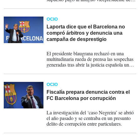
Comité Técnico de Árbitros.
OCIO
Laporta dice que el Barcelona no
compró árbitros y denuncia una
campaña de desprestigio
17-04-2023
El presidente blaugrana rechazó en una
multitudinaria rueda de prensa las sospechas
generadas tras abrir la justicia española una
investigación por los pagos del Barça a un
exresponsable arbitral.
OCIO
Fiscalía prepara denuncia contra el
FC Barcelona por corrupción
07-03-2023
La investigación del ‘caso Negreira’ se abrió
el año pasado y se centraba en un presunto
delito de corrupción entre particulares.