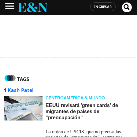
INGRESAR
TAGS
1
Kash Patel
CENTROAMÉRICA & MUNDO
EEUU revisará 'green cards' de
migrantes de países de
"preocupación"
28-11-2025
La orden de USCIS, que no precisa las
naciones de "preocupación", ocurre tras