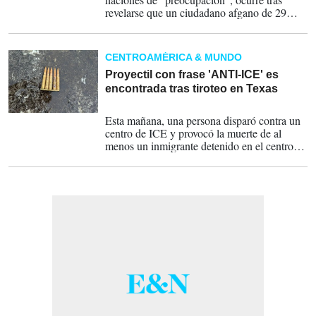
revelarse que un ciudadano afgano de 29
años, Rahmanullah Lakanwal, fue el
presunto atacante cerca de la Casa Blanca de
dos agentes de la Guardia Nacional.
CENTROAMÉRICA & MUNDO
Proyectil con frase 'ANTI-ICE' es
encontrada tras tiroteo en Texas
24-09-2025
Esta mañana, una persona disparó contra un
centro de ICE y provocó la muerte de al
menos un inmigrante detenido en el centro e
hirió a otros dos. Ningún funcionario del ICE
resultó herido, según la Policía.