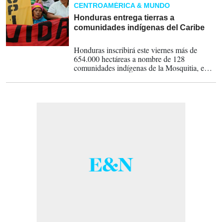
CENTROAMÉRICA & MUNDO
Honduras entrega tierras a
comunidades indígenas del Caribe
22-02-2014
Honduras inscribirá este viernes más de
654.000 hectáreas a nombre de 128
comunidades indígenas de la Mosquitia, en el
este del país, cumpliendo un compromiso
adquirido en 1859 con Inglaterra, a una
semana de iniciar una consulta popular sobre
exploraciones petroleras en esa zona.