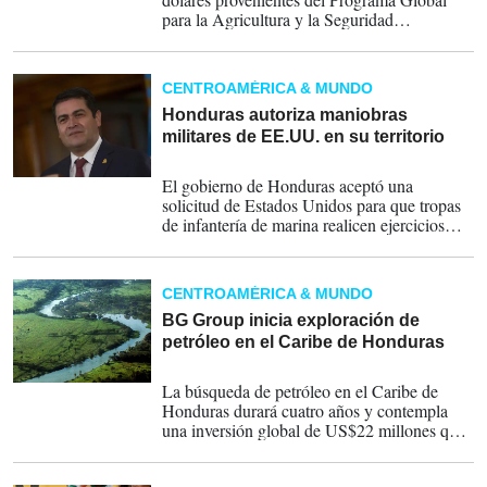
para la Agricultura y la Seguridad
Alimentaria (GAFSP), administrado por el
Banco Mundial, esta iniciativa tiene como
objetivo fortalecer la Seguridad Alimentaria y
CENTROAMÉRICA & MUNDO
la Inclusión Productiva en La Mosquitia y
Costa Atlántica en Honduras.
Honduras autoriza maniobras
militares de EE.UU. en su territorio
15-04-2015
El gobierno de Honduras aceptó una
solicitud de Estados Unidos para que tropas
de infantería de marina realicen ejercicios
contra el narcotráfico en La Mosquitia y en el
puerto de Trujillo, ambos en el Caribe,
anunció este martes el presidente Juan
CENTROAMÉRICA & MUNDO
Orlando Hernández.
BG Group inicia exploración de
petróleo en el Caribe de Honduras
12-03-2014
La búsqueda de petróleo en el Caribe de
Honduras durará cuatro años y contempla
una inversión global de US$22 millones que
corre por cuenta de la compañía.