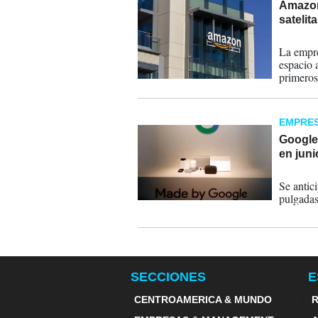
Amazon
satelit
23-07-
La empre
espacio 
primeros
EMPRE
Google 
en jun
19-04-
Se antici
pulgadas
SECCIONES
E
CENTROAMERICA & MUNDO
R