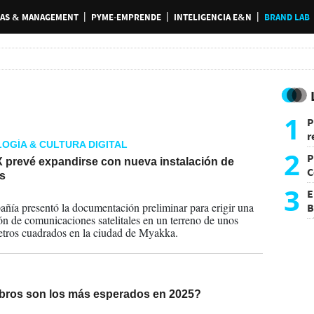
AS & MANAGEMENT
PYME-EMPRENDE
INTELIGENCIA E&N
BRAND LAB
1
P
r
OGÍA & CULTURA DIGITAL
d
2
P
 prevé expandirse con nueva instalación de
C
es
d
3
E
2025
ñía presentó la documentación preliminar para erigir una
B
ión de comunicaciones satelitales en un terreno de unos
F
tros cuadrados en la ciudad de Myakka.
ibros son los más esperados en 2025?
2025