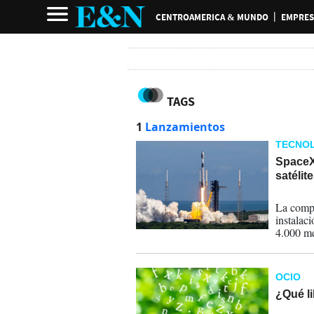
CENTROAMERICA & MUNDO
EMPRES
TAGS
1
Lanzamientos
TECNOL
SpaceX
satélit
05-07-
La compa
instalac
4.000 me
OCIO
¿Qué l
06-01-