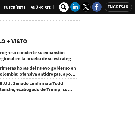
INGRESAR
SUSCRÍBETE
ANÚNCIATE
LO + VISTO
rogreso convierte su expansión
egional en la prueba de su estrategia
e sostenibilidad
rimeras horas del nuevo gobierno en
olombia: ofensiva antidrogas, apoyo
e EE.UU. y un atentado
E.UU: Senado confirma a Todd
lanche, exabogado de Trump, como
iscal General