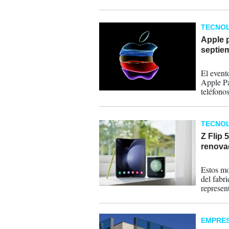
TECNOL
Apple p
septie
30-08-
El evento
Apple Pa
teléfonos
TECNOL
Z Flip 
renova
26-07-
Estos mo
del fabr
represen
EMPRE