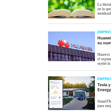
La liter
en la qu
moldeado 
EMPRE
Huawei
su nue
09-09-
Huawei f
el segun
según la
EMPRE
Tesla 
Energy
10-01-
SmartThi
para mej